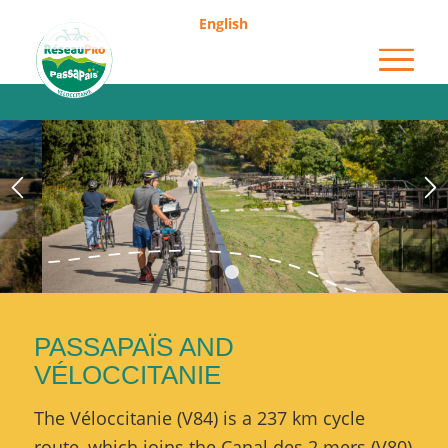
English
Throughout the Véloccitanie,
professionals greet you!
1
2
PASSAPAÏS AND
VÉLOCCITANIE
The Véloccitanie (V84) is a 237 km cycle
route, which joins the Canal des 2 mers (V80)