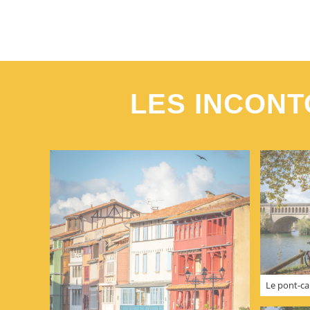
LES INCONT
Le pont-can