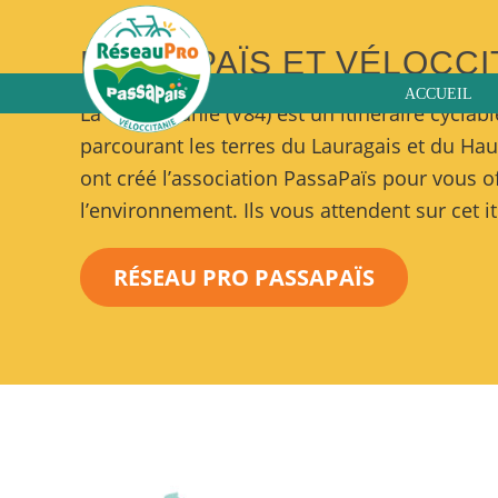
PASSAPAÏS ET VÉLOCCI
ACCUEIL
La Véloccitanie (V84) est un itinéraire cyclab
parcourant les terres du Lauragais et du Hau
ont créé l’association PassaPaïs pour vous of
l’environnement. Ils vous attendent sur cet i
RÉSEAU PRO PASSAPAÏS