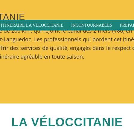
TANIE
ITINÉRAIRE LA VÉLOCCITANIE
INCONTOURNABLES
PRÉPA
le de 200 km , qui rejoint le Canal des 2 mers (V80) en
t-Languedoc. Les professionnels qui bordent cet itiné
frir des services de qualité, engagés dans le respect 
tinéraire agréable en toute saison.
LA VÉLOCCITANIE