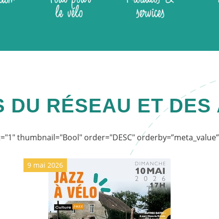
S DU RÉSEAU ET DES
past="1" thumbnail="Bool" order="DESC" orderby=”meta_value”
9 mai 2026