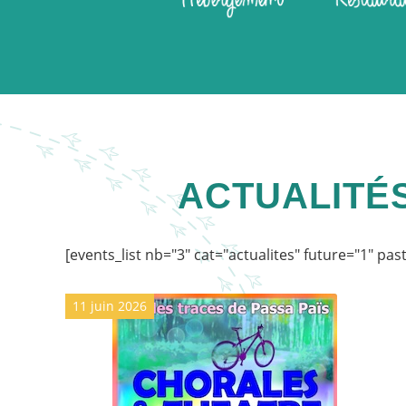
ACTUALITÉ
[events_list nb="3" cat="actualites" future="1" 
11 juin 2026