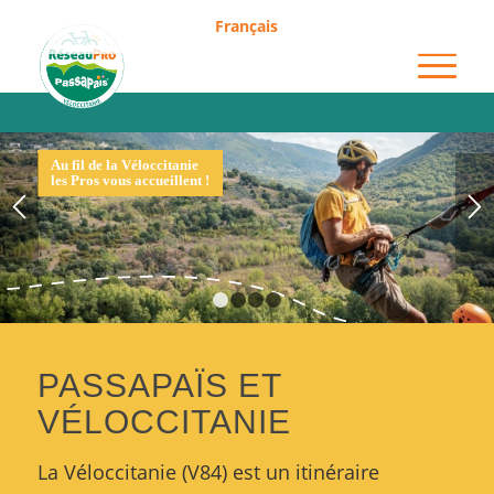
Français
1
2
3
4
PASSAPAÏS ET
VÉLOCCITANIE
La Véloccitanie (V84) est un itinéraire