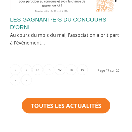
LES GAGNANT·E·S DU CONCOURS
D’ORNI
Au cours du mois du mai, l'association a prit part
à l'événement…
«
‹
15
16
17
18
19
Page 17 sur 20
›
»
TOUTES LES ACTUALITÉS