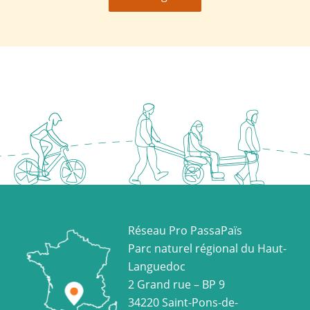
Réseau Pro PassaPaïs
Parc naturel régional du Haut-
Languedoc
2 Grand rue – BP 9
34220 Saint-Pons-de-