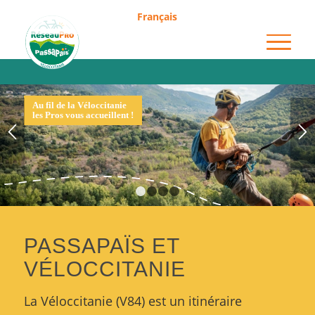
Français
1
2
3
4
PASSAPAÏS ET
VÉLOCCITANIE
La Véloccitanie (V84) est un itinéraire