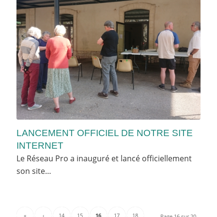
LANCEMENT OFFICIEL DE NOTRE SITE
INTERNET
Le Réseau Pro a inauguré et lancé officiellement
son site…
«
‹
14
15
16
17
18
Page 16 sur 20