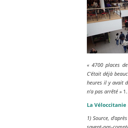
« 4700 places de 
C’était déjà beauc
heures il y avait 
n’a pas arrêté »
1.
La Véloccitanie 
1) Source, d’après
savent-pas-compt