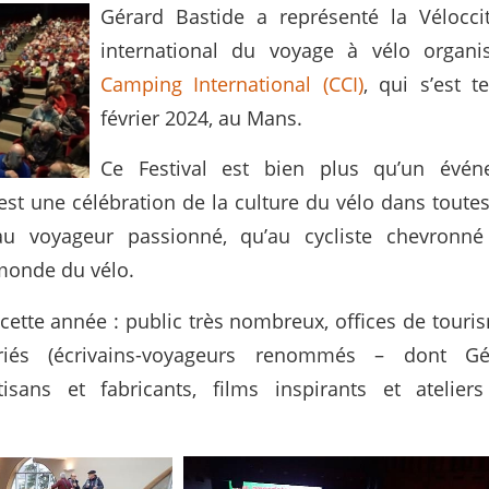
Gérard Bastide a représenté la Véloccit
international du voyage à vélo organ
Camping International (CCI)
, qui s’est 
février 2024, au Mans.
Ce Festival est bien plus qu’un évé
est une célébration de la culture du vélo dans toutes
 au voyageur passionné, qu’au cycliste chevronn
 monde du vélo.
 cette année : public très nombreux, offices de touri
iés (écrivains-voyageurs renommés – dont Gé
rtisans et fabricants, films inspirants et atelier