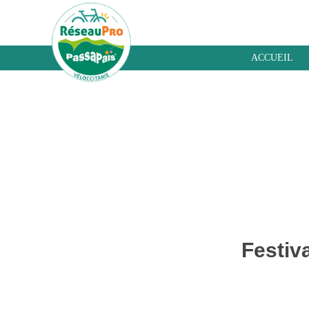
ACCUEIL
Blog - A la une
Festiva