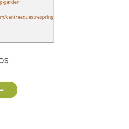
ng-garden
om/centreequestrespringgarden
VOS