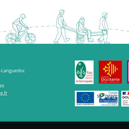
t-Languedoc
es
e.fr