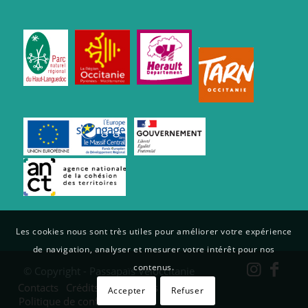
Les cookies nous sont très utiles pour améliorer votre expérience
de navigation, analyser et mesurer votre intérêt pour nos
contenus.
© Copyright - Passapaïs Véloccitanie
Contacts
Crédits et mentions légales
Accepter
Refuser
Politique de confidentialité